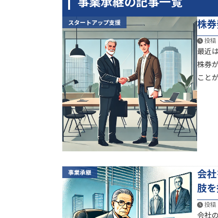
事業承継の記事一覧
株券
スタートアップ支援
投稿：
最近
株券
070-9129-2138
ことが
平日9時～20時（土日祝日は事前予約で対応）
東京都を中心とした全
対応地域
会社
事業承継
肢を
投稿：
会社