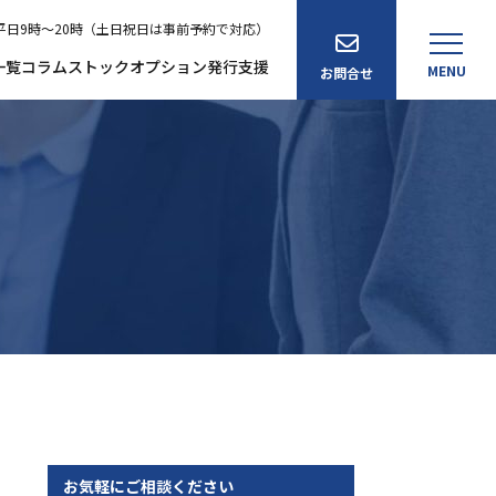
平日9時～20時（土日祝日は事前予約で対応）
一覧
コラム
ストックオプション発行支援
MENU
お問合せ
士紹介
せ
お気軽にご相談ください