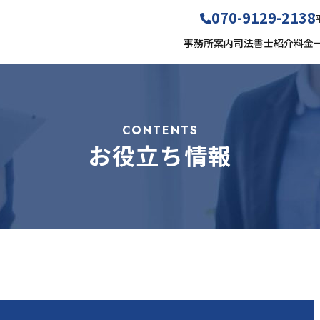
070-9129-2138
事務所案内
司法書士紹介
料金
事務所案内
司法書
事務所案内
コラム
お知ら
お問合せ
アクセス
CONTENTS
お役立ち情報
CONTACT
お問合せ