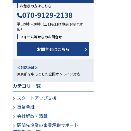
お急ぎの方はこちら
070-9129-2138
平日9時～20時（土日祝日は事前予約で対
応）
フォーム等からのお問合せ
Chatworkから相談する
お問合せはこちら
コンタクト追加後お問合せください。
＜対応地域＞
東京都を中心とした全国オンライン対応
カテゴリ一覧
スタートアップ支援
事業承継
会社解散・清算
顧問先企業の事業承継サポート