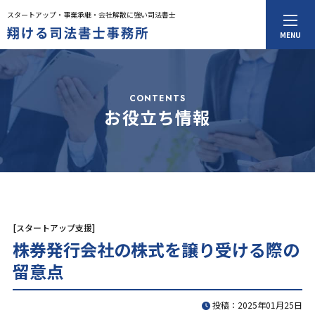
スタートアップ・事業承継・会社解散に強い司法書士
MENU
トップページ
事務所案内
司法書士紹介
料金一覧
CONTENTS
コラム
お役立ち情報
お知らせ
お役立ち情報
お問合せ
[スタートアップ支援]
株券発行会社の株式を譲り受ける際の
CONTACT
留意点
お問合せ
投稿：2025年01月25日